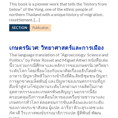
This book is a pioneer work that tells the “history from
below” of the Yong, one of the ethnic people of
northern Thailand with a unique history of migration,
resettlement, […]
SECTION
Publication
เกษตรนิเวศ: วิทยาศาสตร์และการเมือง
Thai language translation of “Agroecology: Science and
Politics” by Peter Rosset and Miguel Altieri หนังสือเล่ม
นี้รวบรวมกรณีศึกษาและหลักการของเกษตรนิเวศวิทยา
ระดับโลก โดยเชื่อมโยงกับแนวคิดเรื่องอธิปไตยด้าน
อาหาร ปัญหาสิทธิในการเข้าถึงที่ดิน สิทธิชุมชน ปัญหา
การผูกขาดเมล็ดพันธุ์ และปัญหาของเกษตรกรรมที่ถูก
ดึงเข้าสู่ห่วงโซ่อุปทานระดับโลกผ่านการผลิตในภาค
อุตสาหกรรมและเกษตรพันธสัญญา นอกจากนี้ยัง
ครอบคลุมถึงการเคลื่อนไหวของเครือข่ายชาวนาและ
เกษตรกรทั่วโลก ตลอดจนการขับเคลื่อนและยกระดับ
ของภาคประชาสังคม ผู้แปล: อารียา ติวะสุระเดช และ
ภัควดี วีระภาสพงษ์บรรณาธิการแปล: ฐิติพันธ์ พัฒน
มงคล