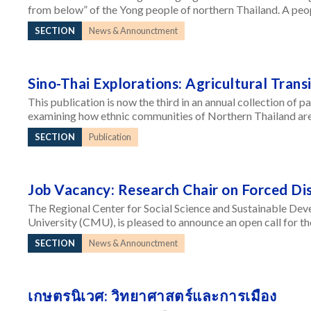
from below” of the Yong people of northern Thailand. A peop
SECTION
News & Announctment
Sino-Thai Explorations: Agricultural Trans
This publication is now the third in an annual collection of 
examining how ethnic communities of Northern Thailand are
SECTION
Publication
Job Vacancy: Research Chair on Forced Di
The Regional Center for Social Science and Sustainable Dev
University (CMU), is pleased to announce an open call for th
SECTION
News & Announctment
เกษตรนิเวศ: วิทยาศาสตร์และการเมือง