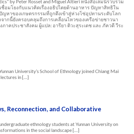
tics” by Peter Rosset and Miguel Altieri หนังสือเล่มนี้รวบรวม
ื่อมโยงกับแนวคิดเรื่องอธิปไตยด้านอาหาร ปัญหาสิทธิใน
ละปัญหาของเกษตรกรรมที่ถูกดึงเข้าสู่ห่วงโซ่อุปทานระดับโลก
กนี้ยังครอบคลุมถึงการเคลื่อนไหวของเครือข่ายชาวนา
คประชาสังคม ผู้แปล: อารียา ติวะสุระเดช และ ภัควดี วีระ
Yunnan University’s School of Ethnology joined Chiang Mai
lectures in […]
ws, Reconnection, and Collaborative
f undergraduate ethnology students at Yunnan University on
nsformations in the social landscape […]