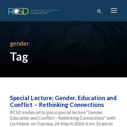
gender
Tag
Special Lecture: Gender, Education and
Conflict – Rethinking Connections
RCSD invites all to join a special lecture “Gender,
Education and Conflict – Rethinking Connections” with
Liz Maber on Tuesday, 24 March 2026 from 10 am to