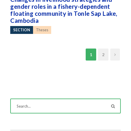
gender roles in a fishery-dependent
floating community in Tonle Sap Lake,
Cambodia
SECTION
Theses
1
2